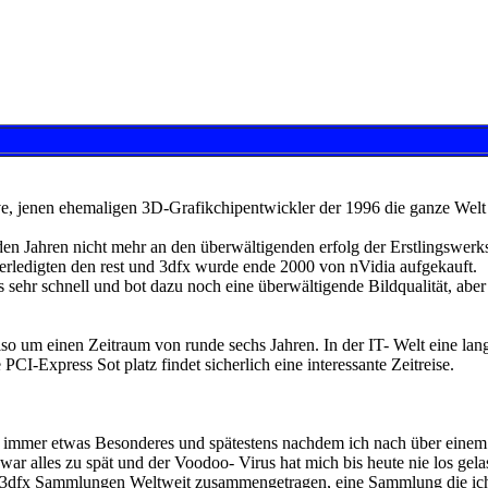
tive, jenen ehemaligen 3D-Grafikchipentwickler der 1996 die ganze We
en Jahren nicht mehr an den überwältigenden erfolg der Erstlingswerks
erledigten den rest und 3dfx wurde ende 2000 von nVidia aufgekauft.
ehr schnell und bot dazu noch eine überwältigende Bildqualität, aber
so um einen Zeitraum von runde sechs Jahren. In der IT- Welt eine lan
PCI-Express Sot platz findet sicherlich eine interessante Zeitreise.
on immer etwas Besonderes und spätestens nachdem ich nach über ein
ar alles zu spät und der Voodoo- Virus hat mich bis heute nie los gela
en 3dfx Sammlungen Weltweit zusammengetragen, eine Sammlung die ich 