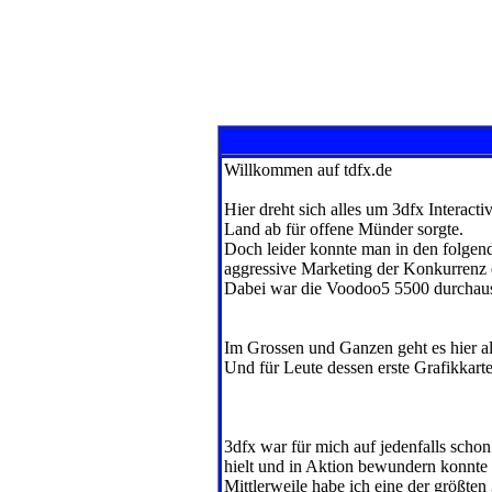
Willkommen auf tdfx.de
Hier dreht sich alles um 3dfx Interac
Land ab für offene Münder sorgte.
Doch leider konnte man in den folgend
aggressive Marketing der Konkurrenz 
Dabei war die Voodoo5 5500 durchaus s
Im Grossen und Ganzen geht es hier al
Und für Leute dessen erste Grafikkarte 
3dfx war für mich auf jedenfalls sch
hielt und in Aktion bewundern konnte w
Mittlerweile habe ich eine der größt